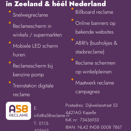
in Zeeland & héél Nederland
Billboard reclame
Snelwegreclame
Online banners op
Reclamescherm in
bekende websites
winkels / supermarkten
ABRI's (bushokjes &
Mobiele LED scherm
stadsreclame)
huren
Reclame schermen
Reclamescherm bij
op winkelpleinen
benzine pomp
Maatwerk reclame
Treinstation digitale
campagnes
reclame
Postadres: Dijkwelsestraat 53
E:
4421AG Kapelle
info@a58reclame.nl
KvK nr: 73436933
T: 0113-
IBAN: NL42 INGB 0008 7867
405663