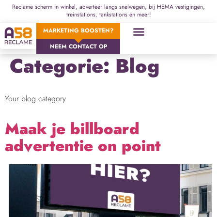
Reclame scherm in winkel, adverteer langs snelwegen, bij HEMA vestigingen,
treinstations, tankstations en meer!
MARKETING BOOSTEN?
NEEM CONTACT OP
Categorie:
Blog
Your blog category
Maak je billboard
advertentie on point